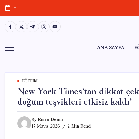
Skip
-
to
content
https://www.facebook.com/
https://twitter.com/
https://t.me/
https://www.instagram.com/
https://youtube.com/
ANA SAYFA
E
EĞITIM
New York Times’tan dikkat çeki
doğum teşvikleri etkisiz kaldı’
By
Emre Demir
17 Mayıs 2026
2 Min Read