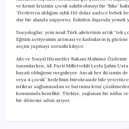
ve konut krizinin çocuk sahibi olmayı bir “lüks” hal
“Devletten aldığım aylık 110 dolar sadece bebek bez
dar bir alanda yaşıyoruz. Eskiden dışarıda yemek y
Sosyologlar, yeni nesil Türk ailelerinin artık “tek ç
Eğitim seviyesinin artması ve kadınların iş gücüne k
seçim yapmayı zorunlu kılıyor.
Aile ve Sosyal Hizmetler Bakanı Mahinur Özdemir 
tanımlarken, AK Parti Milletvekili Leyla Şahin Us
hayati olduğunu vurguluyor. Ancak her iki ismin de
veya 4 çocuk” hedefinin bürokraside bile yeterin
istikrar sağlanmadan ve barınma krizi çözülmeden
konusunda hemfikir. Türkiye, yaşlanan bir nüfus ve i
bir döneme adım atıyor.