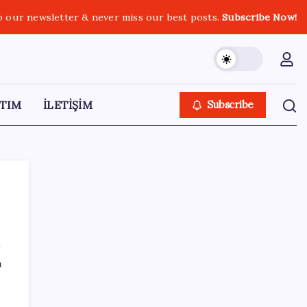
o our newsletter & never miss our best posts.
Subscribe Now!
TIM
İLETİŞİM
Subscribe
SON YAZILAR
ı
Mahkemeden Beyaz Saray’daki balo salonu
projesine durdurma kararı