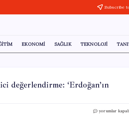
Subscribe t
ĞİTİM
EKONOMİ
SAĞLIK
TEKNOLOJİ
TANI
ci değerlendirme: ‘Erdoğan’ın
New
yorumlar kapal
York
Times’tan
dikkat