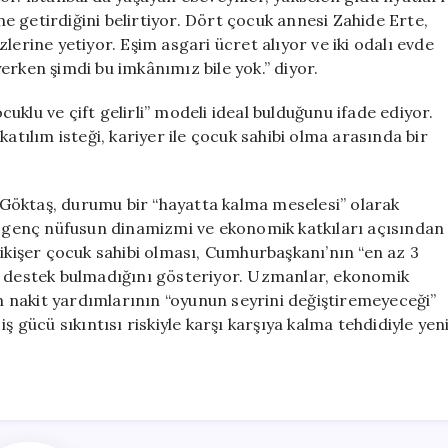
ine getirdiğini belirtiyor. Dört çocuk annesi Zahide Erte,
lerine yetiyor. Eşim asgari ücret alıyor ve iki odalı evde
erken şimdi bu imkânımız bile yok.” diyor.
ocuklu ve çift gelirli” modeli ideal bulduğunu ifade ediyor.
atılım isteği, kariyer ile çocuk sahibi olma arasında bir
Göktaş, durumu bir “hayatta kalma meselesi” olarak
ta genç nüfusun dinamizmi ve ekonomik katkıları açısından
 ikişer çocuk sahibi olması, Cumhurbaşkanı’nın “en az 3
ce destek bulmadığını gösteriyor. Uzmanlar, ekonomik
 nakit yardımlarının “oyunun seyrini değiştiremeyeceği”
ş gücü sıkıntısı riskiyle karşı karşıya kalma tehdidiyle yen