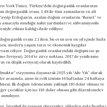
çekici
ew York Times, Türkiye’deki doğurganlık oranlarının
değerlendirme:
enin doğurganlık oranı, 1,48 ile tüm zamanların en alt
‘Erdoğan’ın
yyip Erdoğan’ın, azalan doğum oranlarını “ihanet” ve
doğum
ek amacıyla sunduğu nakit yardımları ve sübvansiyonlu
teşvikleri
niyle etkisiz kaldığı ifade ediliyor.
etkisiz
kaldı’
oğurganlık oranı 2,1 iken, bu oran son on yıl içinde hızla
için
ağmen, modern yaşam tarzı ve ekonomik kaygılar
devam ediyor. Doğurganlık oranlarındaki değişim ise şu
nme Seviyesi), 2014’te zirve noktası, 2017’de yenilenme
ın en düşük seviyesi) olarak kaydedildi.
aktır” vizyonuna dayanarak 2025 yılı “Aile Yılı” olarak
kler arasında, anne ücretli izninin 16 haftadan 24 haftaya
ilmesi, ilk doğum ödemesinin yaklaşık 110 dolar olması ve
diğer çocuklar için ise 110 dolar olması gibi düzenlemeler
ı sunuluyor.
r. İstanbul’da yaşayan ebeveynler, yükselen gıda fiyatları