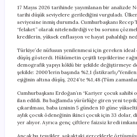
17 Mayıs 2026 tarihinde yayımlanan bir analizde N
tarihi düşük seviyelere gerilediğini vurguladı. Ülk
seviyesine inmiş durumda. Cumhurbaşkanı Recep Ta
“felaket” olarak nitelendirdiği ve bu sorunu çözm
kredilerin, yüksek enflasyon ve hayat pahalılığı nede
Türkiye’de nüfusun yenilenmesi için gereken ideal d
düşüş gösterdi. Hükümetin çeşitli teşviklerine r
demografik yapıyı köklü bir şekilde değiştirmeye 
şekilde: 2000’lerin başında %2,1 (İstikrarlı/Yenile
eşiğinin altına düşüş, 2024’te %1,48 (Tüm zamanlar
Cumhurbaşkanı Erdoğan’ın “Kariyer çocuk sahibi olm
ilan edildi. Bu bağlamda yürürlüğe giren yeni teşvi
çıkarılması, baba izninin 5 günden 10 güne yükselt
aylık çocuk ödeneğinin ikinci çocuk için 33 dolar, 
yer alıyor. Ayrıca genç çiftlere faizsiz kredi imkan
Ancak bu teşvikler, sokaktaki gerçeklerle örtüşmüyo