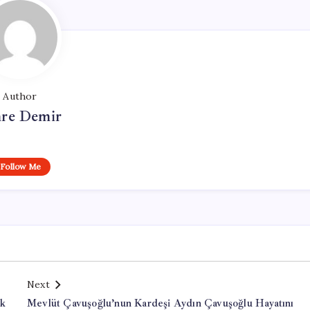
Author
re Demir
Follow Me
Next
ak
Mevlüt Çavuşoğlu’nun Kardeşi Aydın Çavuşoğlu Hayatını